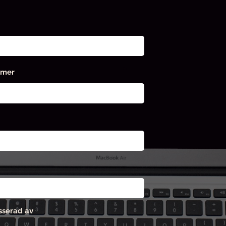
mmer
esserad av