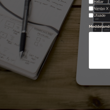
Hallar
Nimbo X
Utsäde
Meddeland