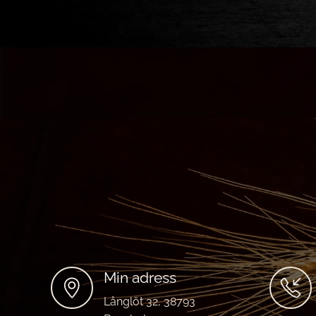
Min adress
Långlöt 32, 38793