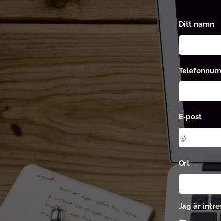
Ditt namn
Telefonnu
E-post
Ort
Jag är intr