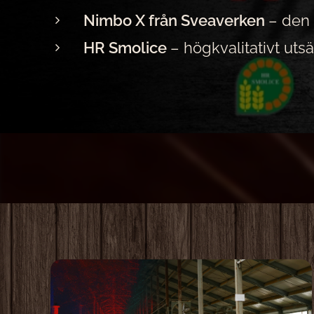
Nimbo X från Sveaverken
– den 
HR Smolice
– högkvalitativt uts