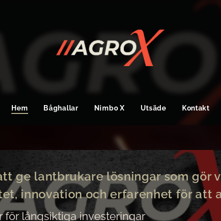
Hem
Båghallar
Nimbo X
Utsäde
Kontakt
t att ge lantbrukare lösningar som gör 
et, innovation och erfarenhet för att a
r för långsiktiga investeringar