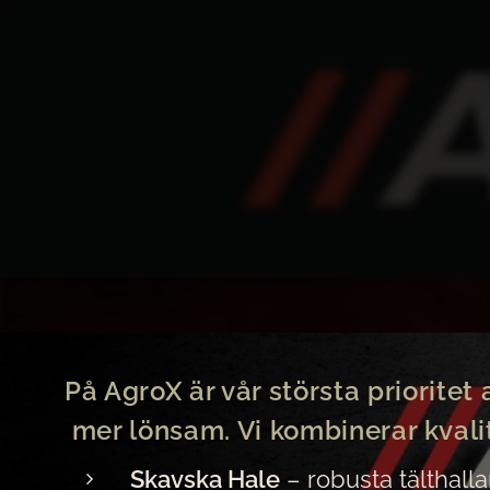
På AgroX är vår största priorite
mer lönsam. Vi kombinerar kvalit
Skavska Hale
– robusta tälthalla