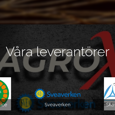
Våra leverantörer
ice
Sveaverken
Ska