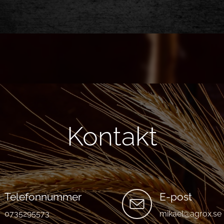
Kontakt
Telefonnummer
E-post
0735295573
mikael@agrox.se