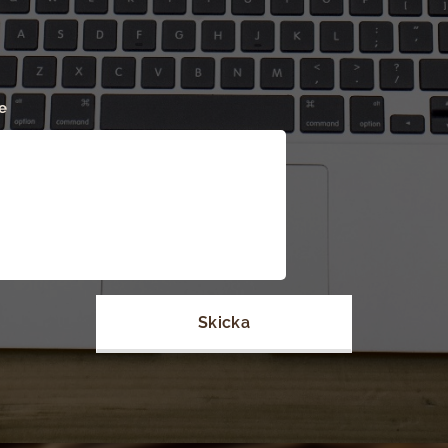
e
Skicka